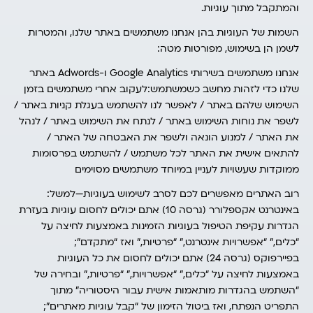
והמתקבל מתוך עוגיות.
השמות של העוגיות בהן אנחנו משתמשים באתר שלנו, והמטרות
לשמן הן בשימוש, מפורטות מטה:
אנחנו משתמשים בשירותי Google Analytics ו-Adwords באתר
שלנו כדי לזהות מחשב כשמשתמש:לעקוב אחרי משתמשים בזמן
השימוש שלהם באתר / לאפשר לנו להשתמש בעגלת קניות באתר /
לשפר את נוחות השימוש באתר / לנתח את השימוש באתר / לנהל
את האתר / למנוע הונאה ולשפר את האבטחה של האתר /
להתאים אישית את האתר לכל משתמש / להשתמש בפרסומות
ממוקדות שעשויות לעניין במיוחד משתמשים מסוימים
רוב האתרים מאפשרים לכם לסרב לשימוש בעוגיות—למשל:
באינטרנט אקספלורר (גרסה 10) אתם יכולים לחסום עוגיות בעזרת
הגדרות עקיפת הטיפול בעוגיות הזמינות באמצעות לחיצה על
“כלים,” “אפשרויות אינטרנט,” “פרטיות,” ואז “מתקדם”;
בפיירפוקס (גרסה 24) אתם יכולים לחסום את כל העוגיות
באמצעות לחיצה על “כלים,” “אפשרויות,” “פרטיות,” ובחירה של
“השתמש בהגדרות מותאמות אישית עבור היסטוריה” מתוך
התפריט הנפתח, ואז ביטול הזימון של “קבל עוגיות מאתרים”;