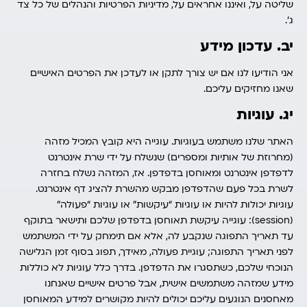
שליטה על, ואיננו אחראים על, מדיניות הפרטיות והנהלים של כל צד
ג’.
יב. עדכון מידע
אני הודיעו לנו אם יש צורך לתקן או לעדכן את הפרטים האישיים
שאנו מחזיקים עליכם.
יג. עוגיות
האתר שלנו משתמש בעוגיות. עוגייה היא קובץ המכיל מזהה
(מחרוזת של אותיות ומספרים) שנשלח על ידי שרת אינטרנט
לדפדפן אינטרנט ומאוחסן בדפדפן. אז, המזהה נשלח בחזרה
לשרת בכל פעם שהדפדפן מבקש מהשרת להציג דף אינטרנט.
עוגיות יכולות להיות או עוגיות “עיקשות” או עוגיות “פעולה”
(session): עוגייה עיקשת תאוחסן בדפדפן שלכם ותישאר בתוקף
עד תאריך התפוגה שנקבע לה, אלא אם תימחק על ידי המשתמש
לפני תאריך התפוגה; עוגיית פעולה, מאידך, תפוג בסוף זמן הגלישה
הנוכחי שלכם, כשתסגרו את הדפדפן. בדרך כלל עוגיות לא כוללות
מידע שמזהה משתמשים אישית, אבל פרטים אישיים שאנחנו
מאחסנים הנוגעים עליכם יכולים להיות מקושרים למידע המאוחסן