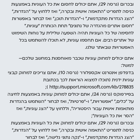
ובכרום (גרסה 29), אתם יכולים לחסום את כל העוגיות באמצעות
כניסה לתפריט “התאמה אישית ובקרה,” ואז ללחוץ על “הגדרות,”
“הצג הגדרות מתקדמות,” ו-“הגדרות תוכן,” ואז לבחור באפשרות
“חסום אתרים מהגדרה של נתונים” תחת הכותרת “עוגיות.”
לחסימה של כל העוגיות תהיה השפעה שלילית על נוחות השימוש
של אתרים רבים. אם תחסמו עוגיות, לא תוכלו להשתמש בכל
האפשרויות שבאתר שלנו.
אתם יכולים למחוק עוגיות שכבר מאוחסנות במחשב שלכם—
למשל:
בדפדפן אינטרנט אקספלורר (גרסה 10), אתם צריכים למחוק קבצי
עוגיות ידנית (תוכלו למצוא הוראות לכך בכתובת
http://support.microsoft.com/kb/278835 );
בפיירפוקס (גרסה 24), אתם יכולים למחוק עוגיות באמצעות לחיצה
על “כלים,” “אפשרויות,” ו-“פרטיות”, ואז לבחור “השתמש בהגדרות
מותאמות אישית עבור היסטוריה”, וללחוץ על “הצג עוגיות,” ואז
“הסר את כל העוגיות”;
ובכרום (גרסה 29), אתם יכולים למחוק את כל העוגיות באמצעות
כניסה לתפריט “התאמה אישית ובקרה,” ואז ללחוץ על “הגדרות,”
“הצג הגדרות מתקדמות,” ו-“נקה נתוני גלישה,” ואז לבחור