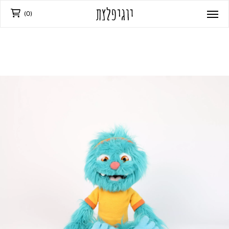
)
0
(