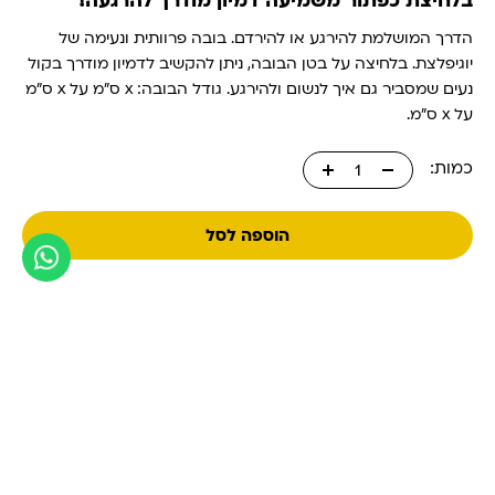
בלחיצת כפתור משמיעה דמיון מודרך להרגעה!
היה:
הוא:
₪ 99.00.
₪ 119.00.
הדרך המושלמת להירגע או להירדם. בובה פרוותית ונעימה של
יוגיפלצת. בלחיצה על בטן הבובה, ניתן להקשיב לדמיון מודרך בקול
נעים שמסביר גם איך לנשום ולהירגע.
גודל הבובה: x ס״מ על x ס״מ
על x ס״מ.
כמות:
1
הוספה לסל
בית
ערכת קלפי היוגה המלאה
בובת יוגיפלצת אישית
פרקי הסדרה
צרו
קשר
מדיניות פרטיות
מדיניות משלוחים, ביטולים והחזרות
כל הזכויות שמורות © ענבל מרציאנו