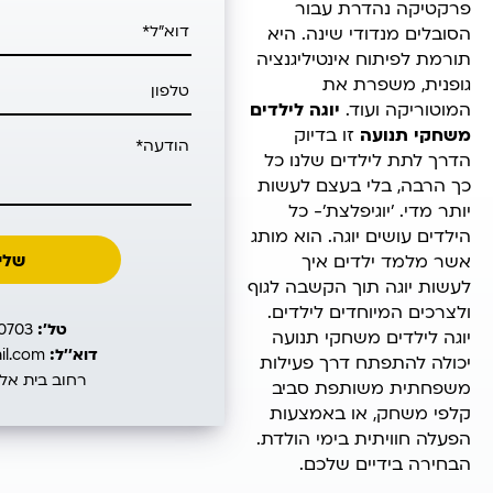
פרקטיקה נהדרת עבור
הסובלים מנדודי שינה. היא
תורמת לפיתוח אינטיליגנציה
גופנית, משפרת את
המוטוריקה ועוד.
יוגה לילדים
משחקי תנועה
זו בדיוק
הדרך לתת לילדים שלנו כל
כך הרבה, בלי בעצם לעשות
יותר מדי. 'יוגיפלצת'- כל
הילדים עושים יוגה. הוא מותג
אשר מלמד ילדים איך
לעשות יוגה תוך הקשבה לגוף
ולצרכים המיוחדים לילדים.
טל’:
050-4640703
יוגה לילדים משחקי תנועה
דוא’’ל:
inbal45@gmail.com
יכולה להתפתח דרך פעילות
רחוב בית אל 39 תל אבי
משפחתית משותפת סביב
קלפי משחק, או באמצעות
הפעלה חוויתית בימי הולדת.
הבחירה בידיים שלכם.